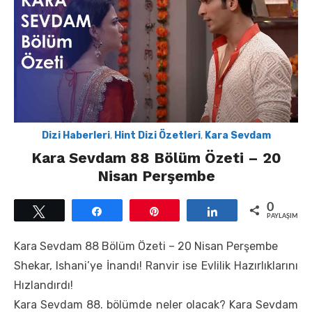
Dizi Haberleri
,
Hint Dizi Özetleri
,
Kara Sevdam
Kara Sevdam 88 Bölüm Özeti – 20
Nisan Perşembe
0
Tweetle
Paylaş
Pin
Paylaş
PAYLAŞIMLAR
Kara Sevdam 88 Bölüm Özeti – 20 Nisan Perşembe
Shekar, Ishani’ye İnandı! Ranvir ise Evlilik Hazırlıklarını
Hızlandırdı!
Kara Sevdam 88. bölümde neler olacak? Kara Sevdam