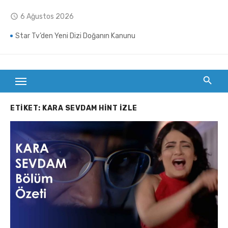
Skip
6 Ağustos 2026
access_time
to
content
Aşk Tesadüfleri Sever 3 Geliyor! Mehmet Günsür ve Devrim Özkan Başrolde!
Star Tv’den Yeni Dizi Doğanın Kanunu
Altı Üstü İstanbul’dan Nefes Kesen Yeni Tanıtım Geldi! Sosyal Medya Bu Fragmanı Konuşuyor!
Tuzlu Kahve Dizisi Oyuncuları ve Konusu!
ETIKET:
KARA SEVDAM HINT IZLE
Taşacak Bu Deniz Dizisinde Şok Ayrılık! Gezep Karakteri Yeni Sezonda Yok! Onur Dilber Sitem Ederek Duyurdu!
Oyuncu Ece İrtem Son Yolculuğuna Uğurlanıyor! Cenazesi Kuşadası’na Getirildi!
Kanal 7’nin Yeni Dizisi Yıldızlar Kadar Yakın Ne Zaman Final Yapacak? Kaç Bölüm Sürecek?
Aşk, Sadakat ve İhanet: Yıldızlar Kadar Yakın (Banno) Dizisinin Çarpıcı Hikayesi
Yıldızlar Kadar Yakın (Banno) Dizisi Oyuncuları Kim?
Yıldızlar Kadar Yakın (Banno) Kanal 7’de Başladı!