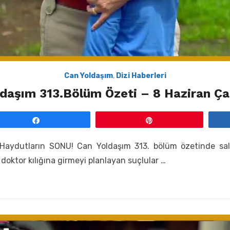
Can Yoldaşım
,
Dizi Haberleri
ldaşım 313.Bölüm Özeti – 8 Haziran Ç
Paylaş
Pin
Haydutların SONU! Can Yoldaşım 313. bölüm özetinde saldı
 doktor kılığına girmeyi planlayan suçlular …