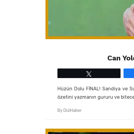
Can Yol
Tweetle
Hüzün Dolu FİNAL! Sandiya ve Sur
özetini yazmanın gururu ve bitec
By
DiziHaber