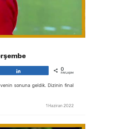
Perşembe
0
Paylaş
PAYLAŞIMLAR
enin sonuna geldik. Dizinin final
Posted
1 Haziran 2022
on