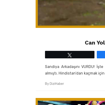
Can Yo
Tweetle
Sandiya Arkadaşını VURDU! İşte 
almıştı. Hindistan’dan kaçmak için
By
DiziHaber