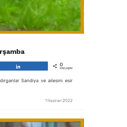
arşamba
0
Paylaş
PAYLAŞIMLAR
rganlar Sandiya ve ailesini esir
Posted
1 Haziran 2022
on