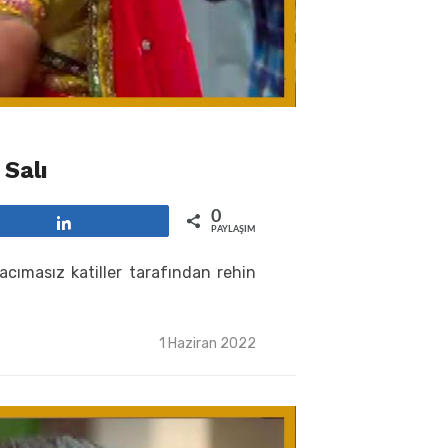
Salı
0
Paylaş
PAYLAŞIMLAR
cımasız katiller tarafından rehin
Posted
1 Haziran 2022
on