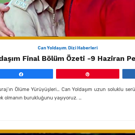
Can Yoldaşım
,
Dizi Haberleri
daşım Final Bölüm Özeti -9 Haziran 
Paylaş
Pin
aj’ın Ölüme Yürüyüşleri… Can Yoldaşım uzun soluklu serüv
ek olmanın burukluğunu yaşıyoruz. …