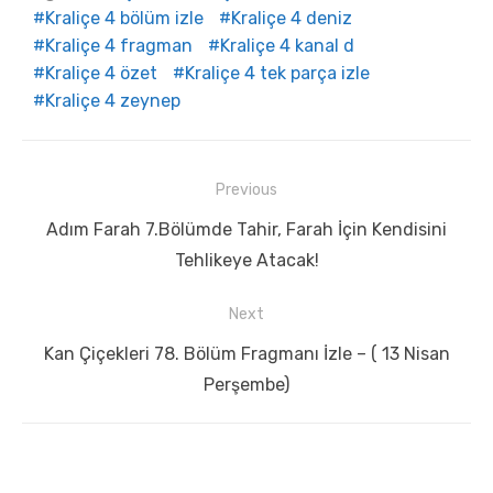
Kraliçe 4 bölüm izle
Kraliçe 4 deniz
Kraliçe 4 fragman
Kraliçe 4 kanal d
Kraliçe 4 özet
Kraliçe 4 tek parça izle
Kraliçe 4 zeynep
Yazı
Previous
gezinmesi
Previous
Adım Farah 7.Bölümde Tahir, Farah İçin Kendisini
post:
Tehlikeye Atacak!
Next
Next
Kan Çiçekleri 78. Bölüm Fragmanı İzle – ( 13 Nisan
post:
Perşembe)