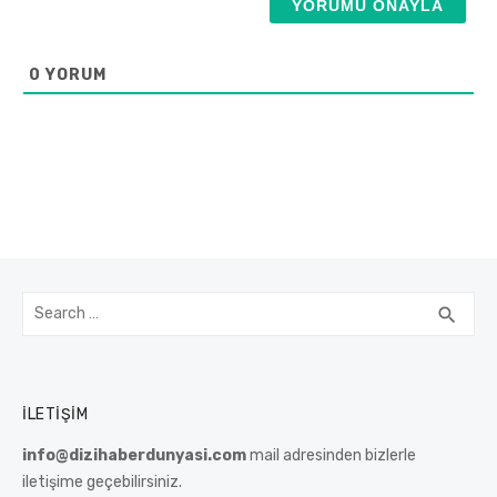
s
t
a
0
YORUM
Search
SEA
search
for:
İLETIŞIM
info@dizihaberdunyasi.com
mail adresinden bizlerle
iletişime geçebilirsiniz.