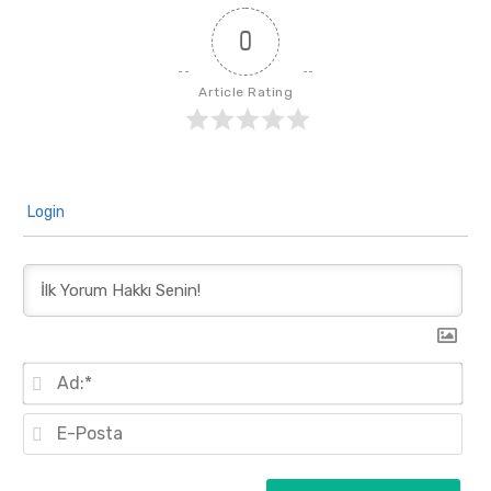
0
Article Rating
Login
A
d
:
E
*
-
P
o