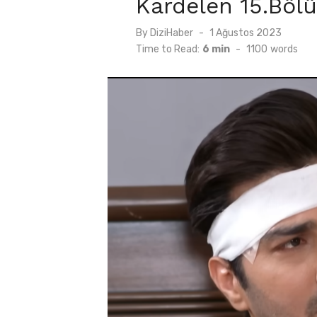
Kardelen 15.Böl
Posted
By
DiziHaber
1 Ağustos 2023
on
Time to Read:
6 min
-
1100
words