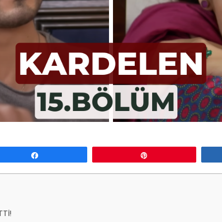
Paylaş
Pin
TTİ!