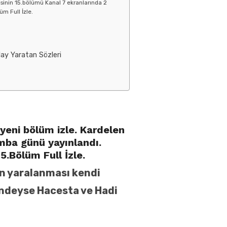
isinin 15.bölümü Kanal 7 ekranlarında 2
m Full İzle.
lay Yaratan Sözleri
 yeni bölüm izle. Kardelen
mba günü yayınlandı.
15
.Bölüm Full İzle.
in yaralanması kendi
ğindeyse Hacesta ve Hadi