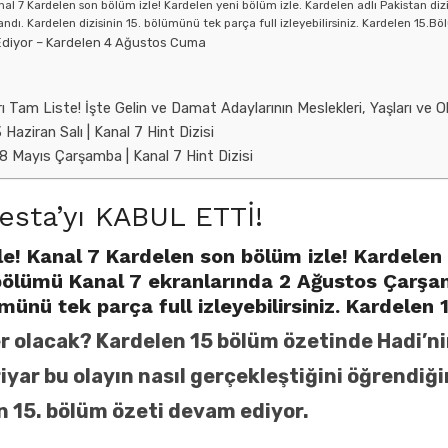
nal 7 Kardelen son bölüm izle! Kardelen yeni bölüm izle. Kardelen adlı Pakistan diz
. Kardelen dizisinin 15. bölümünü tek parça full izleyebilirsiniz. Kardelen 15.Bölü
Ediyor – Kardelen 4 Ağustos Cuma
 Tam Liste! İşte Gelin ve Damat Adaylarının Meslekleri, Yaşları ve O
Haziran Salı | Kanal 7 Hint Dizisi
8 Mayıs Çarşamba | Kanal 7 Hint Dizisi
cesta’yı KABUL ETTİ!
le! Kanal 7 Kardelen son bölüm izle! Kardelen
bölümü Kanal 7 ekranlarında 2 Ağustos Çarşa
ümünü tek parça full izleyebilirsiniz. Kardelen
r olacak? Kardelen 15 bölüm özetinde Hadi’n
hriyar bu olayın nasıl gerçekleştiğini öğrendi
en
15
. bölüm özeti devam ediyor.