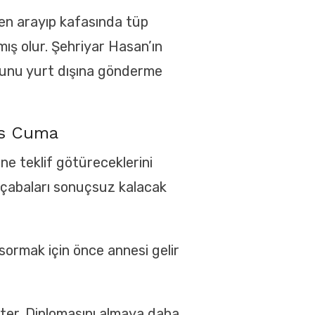
den arayıp kafasında tüp
mış olur. Şehriyar Hasan’ın
oğlunu yurt dışına gönderme
os Cuma
ine teklif götüreceklerini
u çabaları sonuçsuz kalacak
sormak için önce annesi gelir
ter. Diplomasını almaya daha