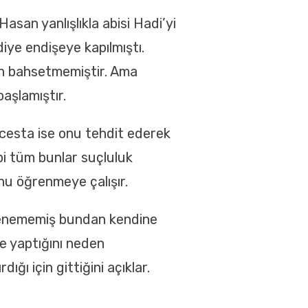
san yanlışlıkla abisi Hadi’yi
ye endişeye kapılmıştı.
an bahsetmemiştir. Ama
aşlamıştır.
cesta ise onu tehdit ederek
bi tüm bunlar suçluluk
unu öğrenmeye çalışır.
ilenememiş bundan kendine
e yaptığını neden
ğı için gittiğini açıklar.