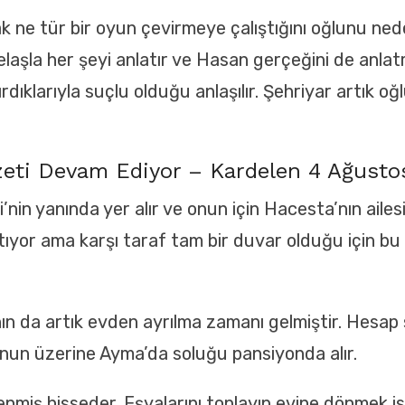
k ne tür bir oyun çevirmeye çalıştığını oğlunu ne
elaşla her şeyi anlatır ve Hasan gerçeğini de anlat
dıklarıyla suçlu olduğu anlaşılır. Şehriyar artık 
zeti Devam Ediyor – Kardelen 4 Ağust
’nin yanında yer alır ve onun için Hacesta’nın ailes
tıyor ama karşı taraf tam bir duvar olduğu için b
ın da artık evden ayrılma zamanı gelmiştir. Hesap 
Bunun üzerine Ayma’da soluğu pansiyonda alır.
miş hisseder. Eşyalarını toplayıp evine dönmek is