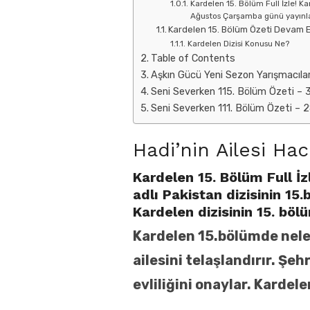
Kardelen 15. Bölüm Full İzle! Ka
Ağustos Çarşamba günü yayınlandı
Kardelen 15. Bölüm Özeti Devam 
Kardelen Dizisi Konusu Ne?
Table of Contents
Aşkın Gücü Yeni Sezon Yarışmacıları
Seni Severken 115. Bölüm Özeti – 3 
Seni Severken 111. Bölüm Özeti – 2
Hadi’nin Ailesi Ha
Kardelen 15. Bölüm Full İz
adlı Pakistan dizisinin
15.
Kardelen dizisinin
15
. böl
Kardelen
15
.bölümde nele
ailesini telaşlandırır. Şe
evliliğini onaylar. Kardel