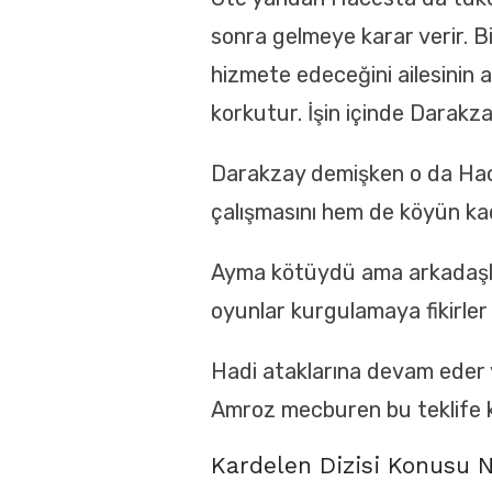
sonra gelmeye karar verir. 
hizmete edeceğini ailesinin 
korkutur. İşin içinde Darakz
Darakzay demişken o da Hac
çalışmasını hem de köyün ka
Ayma kötüydü ama arkadaşlar
oyunlar kurgulamaya fikirler 
Hadi ataklarına devam eder v
Amroz mecburen bu teklife ka
Kardelen Dizisi Konusu 