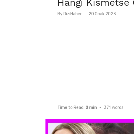
Hangi Kısmetse 
Posted
By
DiziHaber
20 Ocak 2023
on
Time to Read:
2 min
-
371
words