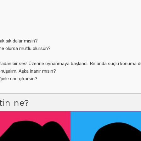
ık sık dalar mısın?
i ne olursa mutlu olursun?
afadan bir ses! Üzerine oynanmaya başlandı. Bir anda suçlu konuma 
onuşalım. Aşka inanır mısın?
ğinle öne çıkarsın?
tin ne?