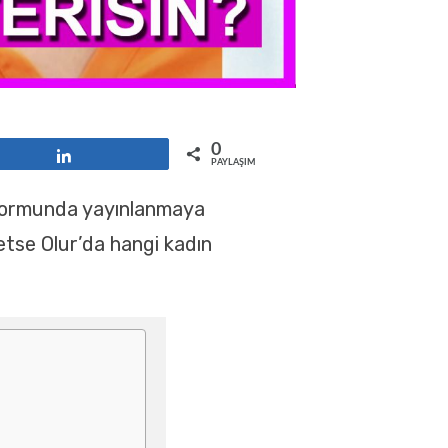
0
Paylaş
PAYLAŞIMLAR
atformunda yayınlanmaya
etse Olur’da hangi kadın