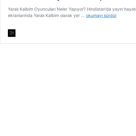
Yaralı Kalbim Oyuncuları Neler Yapıyor? Hindistan’da yayın hayat
Yaralı
ekranlarında Yaralı Kalbim olarak yer …
okumayı sürdür
Kalbim
Oyuncularının
Şimdiki
Halleri